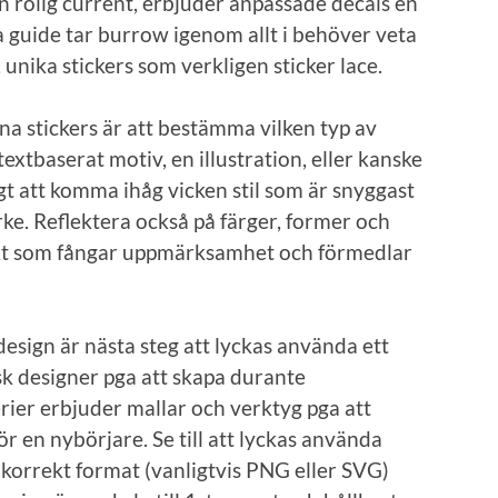
en rolig current, erbjuder anpassade decals en
a guide tar burrow igenom allt i behöver veta
 unika stickers som verkligen sticker lace.
gna stickers är att bestämma vilken typ av
t textbaserat motiv, en illustration, eller kanske
gt att komma ihåg vicken stil som är snyggast
rke. Reflektera också på färger, former och
ffekt som fångar uppmärksamhet och förmedlar
design är nästa steg att lyckas använda ett
sk designer pga att skapa durante
kerier erbjuder mallar och verktyg pga att
r en nybörjare. Se till att lyckas använda
i korrekt format (vanligtvis PNG eller SVG)