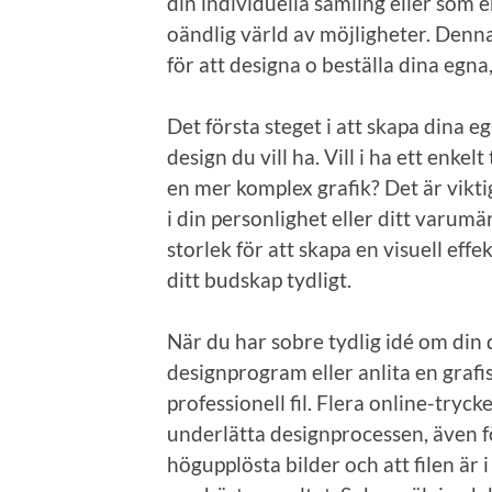
din individuella samling eller som 
oändlig värld av möjligheter. Denn
för att designa o beställa dina egna,
Det första steget i att skapa dina e
design du vill ha. Vill i ha ett enkel
en mer komplex grafik? Det är vikti
i din personlighet eller ditt varumä
storlek för att skapa en visuell e
ditt budskap tydligt.
När du har sobre tydlig idé om din 
designprogram eller anlita en grafi
professionell fil. Flera online-tryc
underlätta designprocessen, även fö
högupplösta bilder och att filen är 