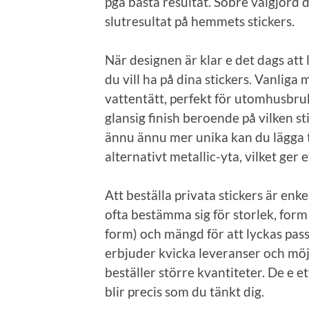
pga bästa resultat. Sobre välgjord d
slutresultat på hemmets stickers.
När designen är klar e det dags att l
du vill ha på dina stickers. Vanliga 
vattentätt, perfekt för utomhusbruk
glansig finish beroende på vilken st
ännu ännu mer unika kan du lägga ti
alternativt metallic-yta, vilket ger et
Att beställa privata stickers är enk
ofta bestämma sig för storlek, form 
form) och mängd för att lyckas pass
erbjuder kvicka leveranser och möjl
beställer större kvantiteter. De e et
blir precis som du tänkt dig.