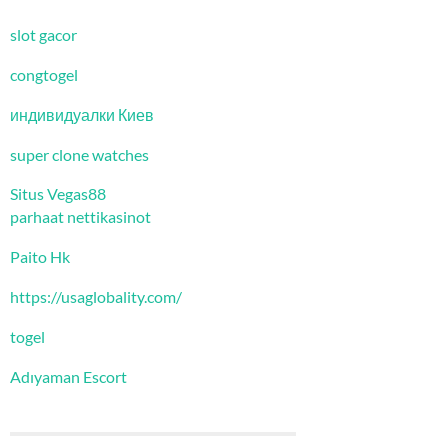
slot gacor
congtogel
индивидуалки Киев
super clone watches
Situs Vegas88
parhaat nettikasinot
Paito Hk
https://usaglobality.com/
togel
Adıyaman Escort