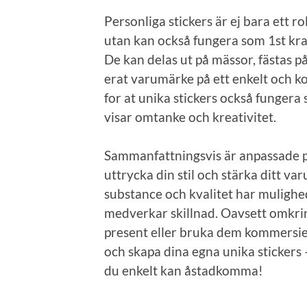
Personliga stickers är ej bara ett rol
utan kan också fungera som 1st kra
De kan delas ut på mässor, fästas p
erat varumärke på ett enkelt och k
for at unika stickers också fungera
visar omtanke och kreativitet.
Sammanfattningsvis är anpassade pee
uttrycka din stil och stärka ditt v
substance och kvalitet har mulighed
medverkar skillnad. Oavsett omkrin
present eller bruka dem kommersiell
och skapa dina egna unika stickers –
du enkelt kan åstadkomma!