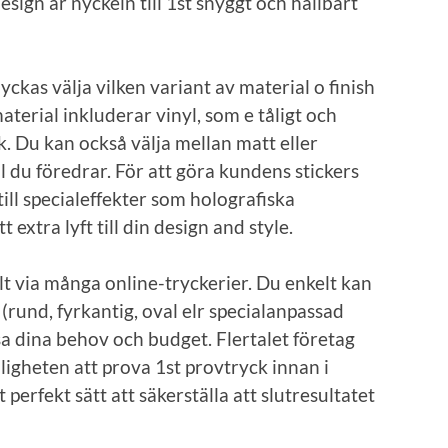
esign är nyckeln till 1st snyggt och hållbart
yckas välja vilken variant av material o finish
material inkluderar vinyl, som e tåligt och
. Du kan också välja mellan matt eller
il du föredrar. För att göra kundens stickers
ll specialeffekter som holografiska
t extra lyft till din design and style.
elt via många online-tryckerier. Du enkelt kan
(rund, fyrkantig, oval elr specialanpassad
a dina behov och budget. Flertalet företag
igheten att prova 1st provtryck innan i
t perfekt sätt att säkerställa att slutresultatet