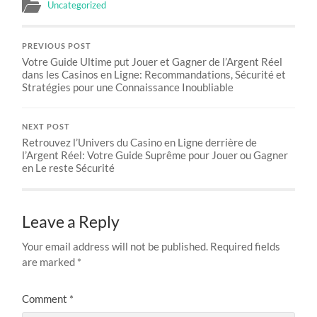
Uncategorized
PREVIOUS POST
Votre Guide Ultime put Jouer et Gagner de l’Argent Réel
dans les Casinos en Ligne: Recommandations, Sécurité et
Stratégies pour une Connaissance Inoubliable
NEXT POST
Retrouvez l’Univers du Casino en Ligne derrière de
l’Argent Réel: Votre Guide Suprême pour Jouer ou Gagner
en Le reste Sécurité
Leave a Reply
Your email address will not be published.
Required fields
are marked
*
Comment
*