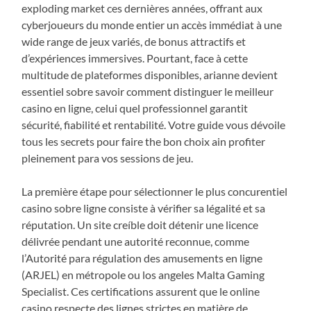
exploding market ces dernières années, offrant aux
cyberjoueurs du monde entier un accès immédiat à une
wide range de jeux variés, de bonus attractifs et
d’expériences immersives. Pourtant, face à cette
multitude de plateformes disponibles, arianne devient
essentiel sobre savoir comment distinguer le meilleur
casino en ligne, celui quel professionnel garantit
sécurité, fiabilité et rentabilité. Votre guide vous dévoile
tous les secrets pour faire the bon choix ain profiter
pleinement para vos sessions de jeu.
La première étape pour sélectionner le plus concurentiel
casino sobre ligne consiste à vérifier sa légalité et sa
réputation. Un site creíble doit détenir une licence
délivrée pendant une autorité reconnue, comme
l’Autorité para régulation des amusements en ligne
(ARJEL) en métropole ou los angeles Malta Gaming
Specialist. Ces certifications assurent que le online
casino respecte des lignes strictes en matière de