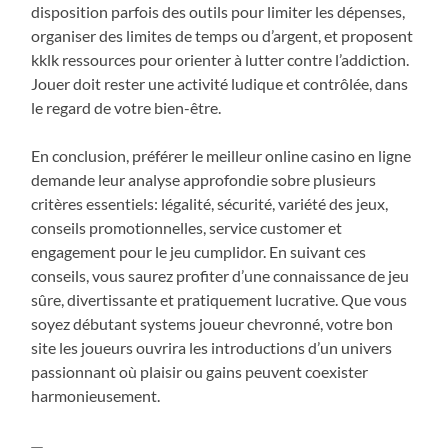
disposition parfois des outils pour limiter les dépenses,
organiser des limites de temps ou d’argent, et proposent
kklk ressources pour orienter à lutter contre l’addiction.
Jouer doit rester une activité ludique et contrôlée, dans
le regard de votre bien-être.
En conclusion, préférer le meilleur online casino en ligne
demande leur analyse approfondie sobre plusieurs
critères essentiels: légalité, sécurité, variété des jeux,
conseils promotionnelles, service customer et
engagement pour le jeu cumplidor. En suivant ces
conseils, vous saurez profiter d’une connaissance de jeu
sûre, divertissante et pratiquement lucrative. Que vous
soyez débutant systems joueur chevronné, votre bon
site les joueurs ouvrira les introductions d’un univers
passionnant où plaisir ou gains peuvent coexister
harmonieusement.